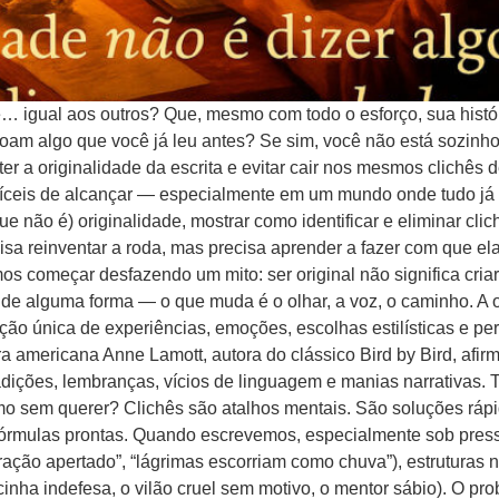
e… igual aos outros? Que, mesmo com todo o esforço, sua histó
ecoam algo que você já leu antes? Se sim, você não está sozinh
r a originalidade da escrita e evitar cair nos mesmos clichês 
íceis de alcançar — especialmente em um mundo onde tudo já pa
ue não é) originalidade, mostrar como identificar e eliminar clic
isa reinventar a roda, mas precisa aprender a fazer com que e
os começar desfazendo um mito: ser original não significa cria
da de alguma forma — o que muda é o olhar, a voz, o caminho. A 
ão única de experiências, emoções, escolhas estilísticas e p
a americana Anne Lamott, autora do clássico Bird by Bird, afir
adições, lembranças, vícios de linguagem e manias narrativas. 
 sem querer? Clichês são atalhos mentais. São soluções rápi
rmulas prontas. Quando escrevemos, especialmente sob pressão
ação apertado”, “lágrimas escorriam como chuva”), estruturas na
inha indefesa, o vilão cruel sem motivo, o mentor sábio). O p