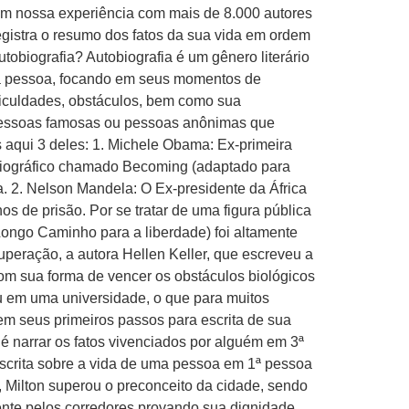
 em nossa experiência com mais de 8.000 autores
stra o resumo dos fatos da sua vida em ordem
utobiografia? Autobiografia é um gênero literário
eira pessoa, focando em seus momentos de
ificuldades, obstáculos, bem como sua
e pessoas famosas ou pessoas anônimas que
 aqui 3 deles: 1. Michele Obama: Ex-primeira
biográfico chamado Becoming (adaptado para
ca. 2. Nelson Mandela: O Ex-presidente da África
os de prisão. Por se tratar de uma figura pública
s Longo Caminho para a liberdade) foi altamente
uperação, a autora Hellen Keller, que escreveu a
 com sua forma de vencer os obstáculos biológicos
ou em uma universidade, o que para muitos
 em seus primeiros passos para escrita de sua
to é narrar os fatos vivenciados por alguém em 3ª
a escrita sobre a vida de uma pessoa em 1ª pessoa
6, Milton superou o preconceito da cidade, sendo
ente pelos corredores provando sua dignidade,