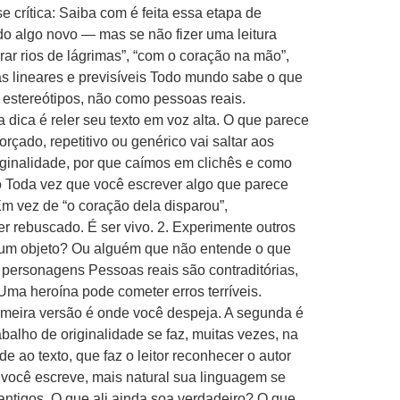
se crítica: Saiba com é feita essa etapa de
do algo novo — mas se não fizer uma leitura
r rios de lágrimas”, “com o coração na mão”,
as lineares e previsíveis Todo mundo sabe o que
o estereótipos, não como pessoas reais.
 dica é reler seu texto em voz alta. O que parece
orçado, repetitivo ou genérico vai saltar aos
riginalidade, por que caímos em clichês e como
ico Toda vez que você escrever algo que parece
Em vez de “o coração dela disparou”,
er rebuscado. É ser vivo. 2. Experimente outros
u um objeto? Ou alguém que não entende o que
personagens Pessoas reais são contraditórias,
ma heroína pode cometer erros terríveis.
imeira versão é onde você despeja. A segunda é
balho de originalidade se faz, muitas vezes, na
e ao texto, que faz o leitor reconhecer o autor
ocê escreve, mais natural sua linguagem se
antigos. O que ali ainda soa verdadeiro? O que