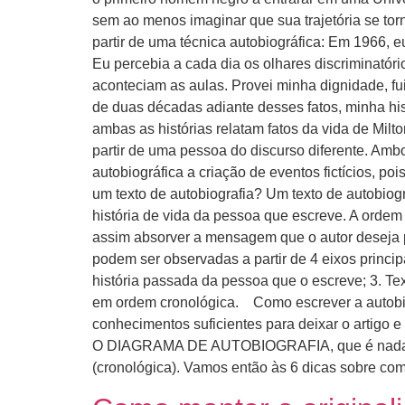
sem ao menos imaginar que sua trajetória se to
partir de uma técnica autobiográfica: Em 1966, 
Eu percebia a cada dia os olhares discriminatór
aconteciam as aulas. Provei minha dignidade, fu
de duas décadas adiante desses fatos, minha hi
ambas as histórias relatam fatos da vida de Milt
partir de uma pessoa do discurso diferente. Amb
autobiográfica a criação de eventos fictícios, po
um texto de autobiografia? Um texto de autobiogra
história de vida da pessoa que escreve. A ordem 
assim absorver a mensagem que o autor deseja pas
podem ser observadas a partir de 4 eixos princip
história passada da pessoa que o escreve; 3. Text
em ordem cronológica. Como escrever a autobio
conhecimentos suficientes para deixar o artigo 
O DIAGRAMA DE AUTOBIOGRAFIA, que é nada menos
(cronológica). Vamos então às 6 dicas sobre com