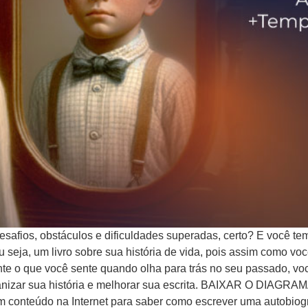
esafios, obstáculos e dificuldades superadas, certo? E você te
u seja, um livro sobre sua história de vida, pois assim como 
e o que você sente quando olha para trás no seu passado, você
organizar sua história e melhorar sua escrita. BAIXAR O D
m conteúdo na Internet para saber como escrever uma autobiog