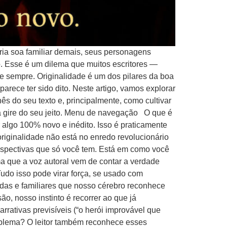
ria soa familiar demais, seus personagens
o. Esse é um dilema que muitos escritores —
de sempre. Originalidade é um dos pilares da boa
rece ter sido dito. Neste artigo, vamos explorar
hês do seu texto e, principalmente, como cultivar
la gire do seu jeito. Menu de navegação O que é
r algo 100% novo e inédito. Isso é praticamente
originalidade não está no enredo revolucionário
erspectivas que só você tem. Está em como você
ma que a voz autoral vem de contar a verdade
Tudo isso pode virar força, se usado com
das e familiares que nosso cérebro reconhece
, nosso instinto é recorrer ao que já
rrativas previsíveis (“o herói improvável que
roblema? O leitor também reconhece esses