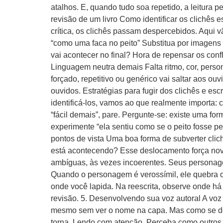
atalhos. E, quando tudo soa repetido, a leitura p
revisão de um livro Como identificar os clichês
crítica, os clichês passam despercebidos. Aqui
“como uma faca no peito” Substitua por imagens 
vai acontecer no final? Hora de repensar os conf
Linguagem neutra demais Falta ritmo, cor, person
forçado, repetitivo ou genérico vai saltar aos ou
ouvidos. Estratégias para fugir dos clichês e e
identificá-los, vamos ao que realmente importa: 
“fácil demais”, pare. Pergunte-se: existe uma fo
experimente “ela sentiu como se o peito fosse pe
pontos de vista Uma boa forma de subverter cli
está acontecendo? Esse deslocamento força nova
ambíguas, às vezes incoerentes. Seus personage
Quando o personagem é verossímil, ele quebra o
onde você lapida. Na reescrita, observe onde há 
revisão. 5. Desenvolvendo sua voz autoral A voz a
mesmo sem ver o nome na capa. Mas como se de
torna. Lendo com atenção. Perceba como outros a