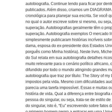
autobiografia. Continue lendo para ficar por de
publicados. Além disso, criamos um DIAGRAMA 
cronológica para planejar sua escrita. Se você qu
no qual o autor escreve sobre si mesmo, ou seja
superação. Autobiografias geralmente têm o propó
superação. Autobiografia exemplos O mercado li
simplesmente publicaram histórias incríveis sob
dama, esposa do ex-presidente dos Estados Uni
porguês como Minha história). Neste livro, Miche
do Sul relata em sua autobiografia detalhes rico
muito relevante para o cenário político africano,
difundido por todo o mundo atingindo grandes ma
autobiografia que traz por título: The Story of 
impostos pela vida. Mesmo com dificuldades audi
parecia uma tarefa impossível. Essas e muitas o
história de vida. Qual a diferença entre biografia
pessoa do singular, ou seja, trata-se de estilo d
do singular, isto é, “Eu” escrevendo sobre fatos
o primeiro homem negro a entrarar em uma Univer