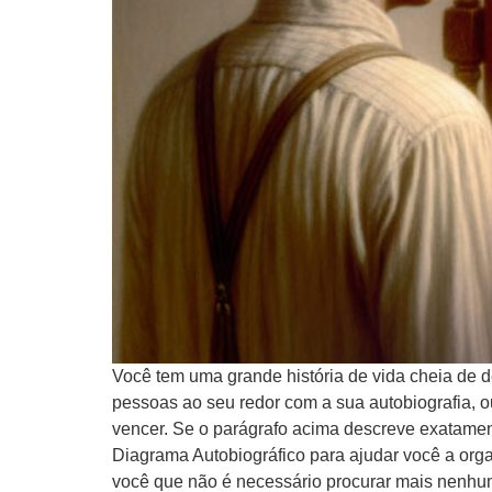
Você tem uma grande história de vida cheia de d
pessoas ao seu redor com a sua autobiografia, o
vencer. Se o parágrafo acima descreve exatament
Diagrama Autobiográfico para ajudar você a 
você que não é necessário procurar mais nenhu