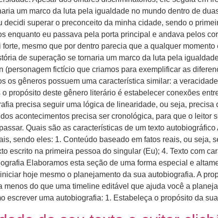
rnaria um marco da luta pela igualdade no mundo dentro de du
eu decidi superar o preconceito da minha cidade, sendo o prim
ios enquanto eu passava pela porta principal e andava pelos co
i forte, mesmo que por dentro parecia que a qualquer momento
stória de superação se tornaria um marco da luta pela iguald
on (personagem fictício que criamos para exemplificar as difere
os os gêneros possuem uma característica similar: a veracidade
is o propósito deste gênero literário é estabelecer conexões entr
fia precisa seguir uma lógica de linearidade, ou seja, precisa d
dos acontecimentos precisa ser cronológica, para que o leitor s
sar. Quais são as características de um texto autobiográfico A
ais, sendo eles: 1. Conteúdo baseado em fatos reais, ou seja, se
o escrito na primeira pessoa do singular (Eu); 4. Texto com cara
grafia Elaboramos esta seção de uma forma especial e altam
e iniciar hoje mesmo o planejamento da sua autobiografia. A p
 do que uma timeline editável que ajuda você a planejar su
o escrever uma autobiografia: 1. Estabeleça o propósito da sua