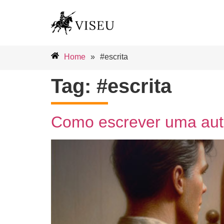
Home
»
#escrita
Tag:
#escrita
Como escrever uma au