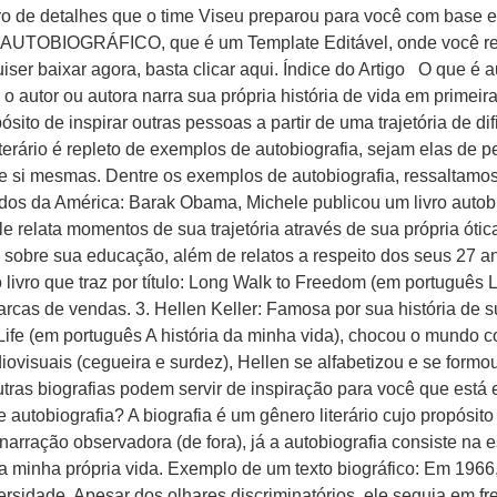
ntro de detalhes que o time Viseu preparou para você com base
AUTOBIOGRÁFICO, que é um Template Editável, onde você regi
iser baixar agora, basta clicar aqui. Índice do Artigo O que é a
, o autor ou autora narra sua própria história de vida em prim
sito de inspirar outras pessoas a partir de uma trajetória de d
terário é repleto de exemplos de autobiografia, sejam elas d
re si mesmas. Dentre os exemplos de autobiografia, ressaltamos
dos da América: Barak Obama, Michele publicou um livro auto
le relata momentos de sua trajetória através de sua própria óti
s sobre sua educação, além de relatos a respeito dos seus 27 an
 o livro que traz por título: Long Walk to Freedom (em portuguê
rcas de vendas. 3. Hellen Keller: Famosa por sua história de s
my Life (em português A história da minha vida), chocou o mundo
ovisuais (cegueira e surdez), Hellen se alfabetizou e se form
utras biografias podem servir de inspiração para você que está
 e autobiografia? A biografia é um gênero literário cujo propósi
e narração observadora (de fora), já a autobiografia consiste n
 da minha própria vida. Exemplo de um texto biográfico: Em 196
sidade. Apesar dos olhares discriminatórios, ele seguia em fr