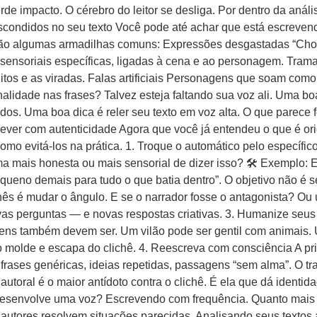
erde impacto. O cérebro do leitor se desliga. Por dentro da análi
 escondidos no seu texto Você pode até achar que está escreven
 vão algumas armadilhas comuns: Expressões desgastadas “Chora
sensoriais específicas, ligadas à cena e ao personagem. Tram
litos e as viradas. Falas artificiais Personagens que soam com
alidade nas frases? Talvez esteja faltando sua voz ali. Uma boa
vidos. Uma boa dica é reler seu texto em voz alta. O que parece f
screver com autenticidade Agora que você já entendeu o que é o
como evitá-los na prática. 1. Troque o automático pelo específ
rma mais honesta ou mais sensorial de dizer isso? 🛠 Exemplo: 
queno demais para tudo o que batia dentro”. O objetivo não é s
chês é mudar o ângulo. E se o narrador fosse o antagonista? O
s perguntas — e novas respostas criativas. 3. Humanize seus 
ns também devem ser. Um vilão pode ser gentil com animais. U
 molde e escapa do clichê. 4. Reescreva com consciência A pr
frases genéricas, ideias repetidas, passagens “sem alma”. O tra
utoral é o maior antídoto contra o clichê. É ela que dá identidad
senvolve uma voz? Escrevendo com frequência. Quanto mais v
utores resolvem situações parecidas. Analisando seus textos 