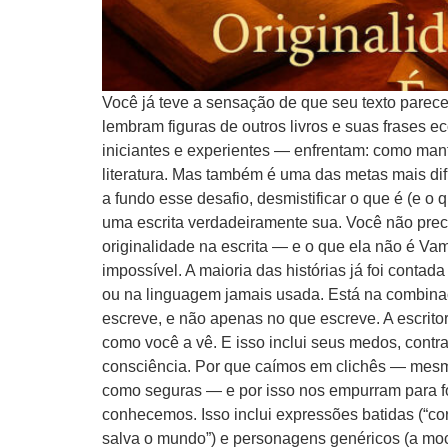
Você já teve a sensação de que seu texto parec
lembram figuras de outros livros e suas frases 
iniciantes e experientes — enfrentam: como mante
literatura. Mas também é uma das metas mais dif
a fundo esse desafio, desmistificar o que é (e o q
uma escrita verdadeiramente sua. Você não prec
originalidade na escrita — e o que ela não é Vam
impossível. A maioria das histórias já foi conta
ou na linguagem jamais usada. Está na combinaç
escreve, e não apenas no que escreve. A escritor
como você a vê. E isso inclui seus medos, contr
consciência. Por que caímos em clichês — mesmo
como seguras — e por isso nos empurram para fó
conhecemos. Isso inclui expressões batidas (“cor
salva o mundo”) e personagens genéricos (a moc