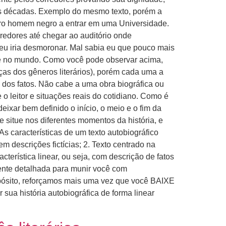
as décadas. Exemplo do mesmo texto, porém a
eiro homem negro a entrar em uma Universidade.
rredores até chegar ao auditório onde
 eu iria desmoronar. Mal sabia eu que pouco mais
ade no mundo. Como você pode observar acima,
nças dos gêneros literários), porém cada uma a
 dos fatos. Não cabe a uma obra biográfica ou
e o leitor e situações reais do cotidiano. Como é
eixar bem definido o início, o meio e o fim da
e situe nos diferentes momentos da história, e
s características de um texto autobiográfico
m descrições fictícias; 2. Texto centrado na
cterística linear, ou seja, com descrição de fatos
ente detalhada para munir você com
ropósito, reforçamos mais uma vez que você BAIXE
a história autobiográfica de forma linear