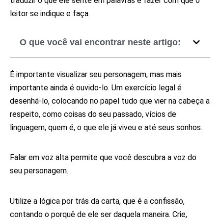
traduzir o que ele sente em palavras e fazer com que o
leitor se indique e faça.
O que você vai encontrar neste artigo:
Ouça a voz do seu personagem
É importante visualizar seu personagem, mas mais
importante ainda é ouvido-lo.
Um exercício legal é
desenhá-lo, colocando no papel tudo que vier na cabeça a
respeito, como coisas do seu passado, vícios de
linguagem, quem é, o que ele já viveu e até seus sonhos.
Fale em voz alta, imite seu personagem
Falar em voz alta permite que você descubra a voz do
seu personagem.
Escreva uma carta
Utilize a lógica por trás da carta, que é a confissão,
contando o porquê de ele ser daquela maneira. Crie,