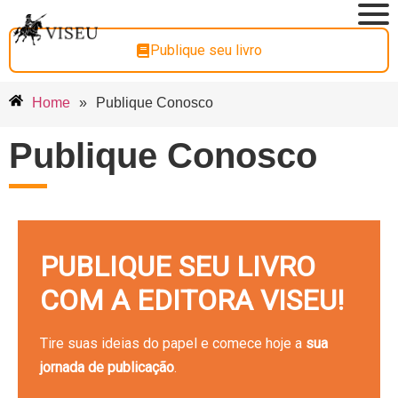
Publique seu livro
Home
»
Publique Conosco
Publique Conosco
PUBLIQUE SEU LIVRO
COM A EDITORA VISEU!
Tire suas ideias do papel e comece hoje a
sua
jornada de publicação
.