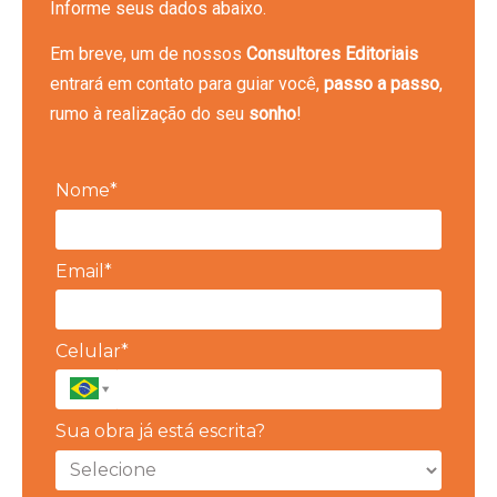
Informe seus dados abaixo.
Em breve, um de nossos
Consultores Editoriais
entrará em contato para guiar você,
passo a passo
,
rumo à realização do seu
sonho
!
Nome*
Email*
Celular*
Sua obra já está escrita?