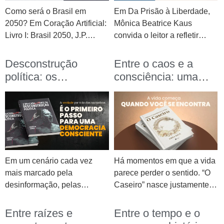
Como será o Brasil em
Em Da Prisão à Liberdade,
2050? Em Coração Artificial:
Mônica Beatrice Kaus
Livro I: Brasil 2050, J.P.
convida o leitor a refletir
Bernardes convida o leitor a
sobre as prisões invisíveis
mergulhar em uma narrativa
que limitam a vida e a
Desconstrução
Entre o caos e a
que combina ficção,
descobrir o caminho para
política: os
consciência: uma
tecnologia, política, filosofia
uma existência mais
bastidores da
jornada de
e religião para explorar
consciente e autêntica.
verdade em um
reencontro com a
dilemas profundamente
Nesta entrevista, a autora
cenário de
própria essência
humanos. Em um cenário
fala sobre sua trajetória, as
desinformação
onde os avanços
inspirações para a obra e a
tecnológicos transformam a
importância do
sociedade, a obra propõe
autoconhecimento como
Em um cenário cada vez
Há momentos em que a vida
uma reflexão sobre valores,
ferramenta de transformação.
mais marcado pela
parece perder o sentido. “O
escolhas e o futuro que
Para começar, poderia nos
desinformação, pelas
Caseiro” nasce justamente
estamos construindo.
contar um pouco sobre você
narrativas manipuladas e
desse ponto: o instante em
Acompanhando a trajetória
e sua jornada como autora?
pelo excesso de estímulos
que o caos interno já não
Entre raízes e
Entre o tempo e o
de Henrique, um
Minha jornada como autora
digitais, compreender os
pode mais ser ignorado e a