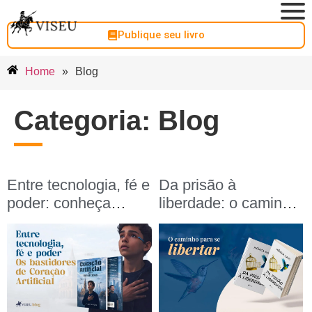
Publique seu livro
Home
»
Blog
Categoria:
Blog
Entre tecnologia, fé e
Da prisão à
poder: conheça
liberdade: o caminho
Coração Artificial:
de autoconhecimento
Livro I: Brasil 2050,
e transformação de
de J.P. Bernardes
Mônica Kaus