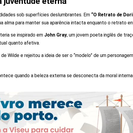
a juventude eterna
didades sob superfícies deslumbrantes. Em
“O Retrato de Dor
ua alma para manter sua aparência intacta enquanto o retrato e
teria se inspirado em
John Gray
, um jovem poeta inglês de tra
tual quanto afetiva.
ou de Wilde e rejeitou a ideia de ser o “modelo” de um personage
ntece quando a beleza externa se desconecta da moral interna