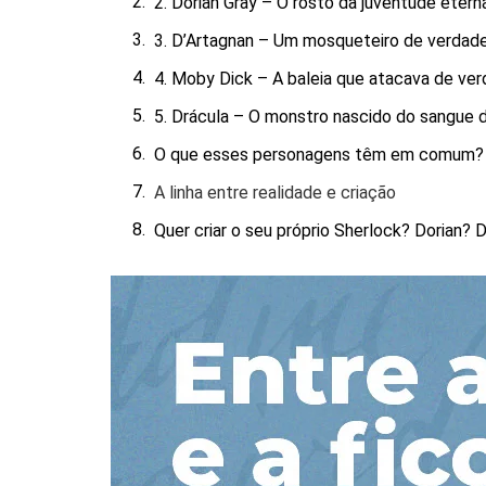
2. Dorian Gray – O rosto da juventude etern
3. D’Artagnan – Um mosqueteiro de verdad
4. Moby Dick – A baleia que atacava de ve
5. Drácula – O monstro nascido do sangue d
O que esses personagens têm em comum?
A linha entre realidade e criação
Quer criar o seu próprio Sherlock? Dorian? 