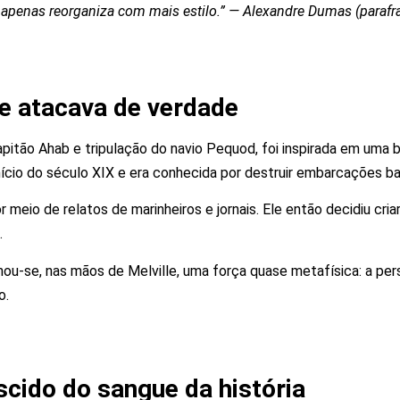
la apenas reorganiza com mais estilo.” — Alexandre Dumas (paraf
ue atacava de verdade
capitão Ahab e tripulação do navio Pequod, foi inspirada em uma b
 início do século XIX e era conhecida por destruir embarcações ba
r meio de relatos de marinheiros e jornais. Ele então decidiu cri
.
rnou-se, nas mãos de Melville, uma força quase metafísica: a p
o.
cido do sangue da história