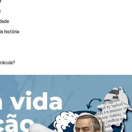
a
e
rdade
a história
Drácula?