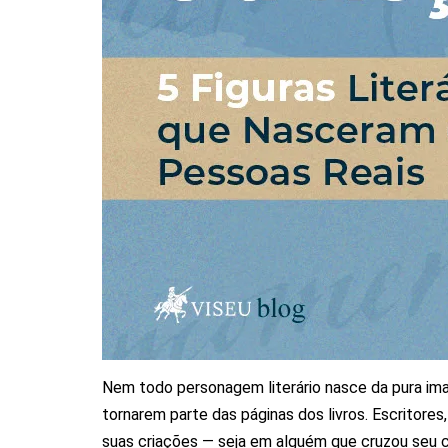
Nem todo personagem literário nasce da pura imag
tornarem parte das páginas dos livros. Escritor
suas criações — seja em alguém que cruzou seu c