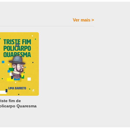
Ver mais
>
riste fim de
olicarpo Quaresma