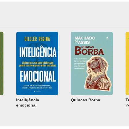
Inteligência
Quincas Borba
T
emocional
P