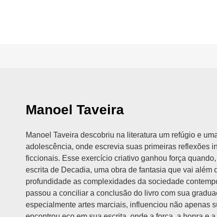
Manoel Taveira
Manoel Taveira descobriu na literatura um refúgio e um
adolescência, onde escrevia suas primeiras reflexões 
ficcionais. Esse exercício criativo ganhou força quand
escrita de Decadia, uma obra de fantasia que vai além d
profundidade as complexidades da sociedade contemp
passou a conciliar a conclusão do livro com sua graduaç
especialmente artes marciais, influenciou não apenas s
encontrou eco em sua escrita, onde a força, a honra e 