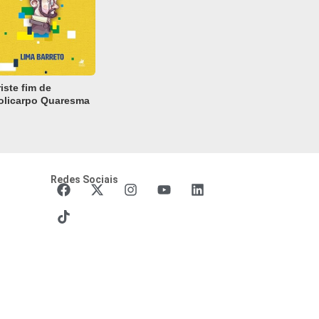
riste fim de
olicarpo Quaresma
Redes Sociais