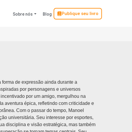
Publique seu livro
Sobre nós
Blog
a forma de expressão ainda durante a
inspiradas por personagens e universos
o, incentivado por um amigo, mergulhou na
a aventura épica, refletindo com criticidade e
orânea. Com o passar do tempo, Manoel
ão universitária. Seu interesse por esportes,
ua disciplina e visão estratégica, mas também
a superação se tornam temas centrais. Seu