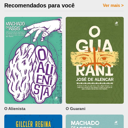
Recomendados para você
Ver mais
>
O Alienista
O Guarani