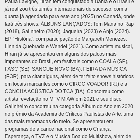
Paula Lavigne, Hiran tem conquistado a Bahia e o Brasil e
já realizou três turnês internacionais de sucesso, com a
quarta já agendada para este ano (2025) no Canadá, onde
fará três shows. ÁLBUNS LANÇADOS: Tem Mana no Rap
(2018), Galinheiro (2020), Jaqueira (2023) e Anjo (2024).
EP “História”, com participação de Margareth Menezes,
Linn da Quebrada e Wendel (2021). Como artista musical,
Hiran já se apresentou em alguns dos palcos mais
importantes do Brasil, em festivais como o COALA (SP),
FASC (SE), SANGUE NOVO (BA), FEIRA DA MÚSICA
(FOR), para citar alguns, além de ter feito shows históricos
em locais marcantes como o CIRCO VOADOR (RJ) e a
CONCHA ACÚSTICA DO TCA (BA). Concorreu como
artista revelação no MTV MIAW em 2021 e seu disco
Galinheiro concorreu na categoria Álbum do Ano em 2020
no prêmio da Academia de Críticos Paulistas de Arte, uma
das mais renomadas do meio. Se apresentou em
programas de alcance nacional como o Criança
Esperança, o TVZ e o Música Boa do Multishow, além de