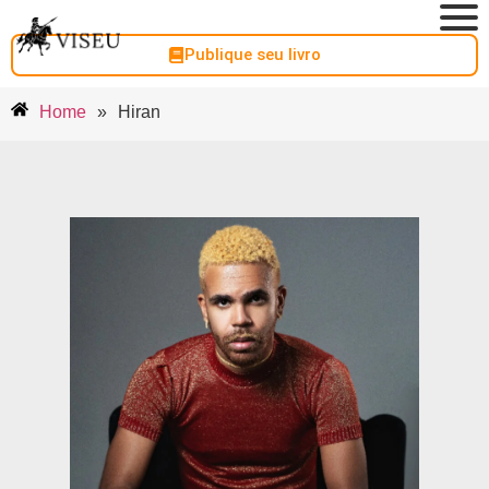
Publique seu livro
Home
»
Hiran