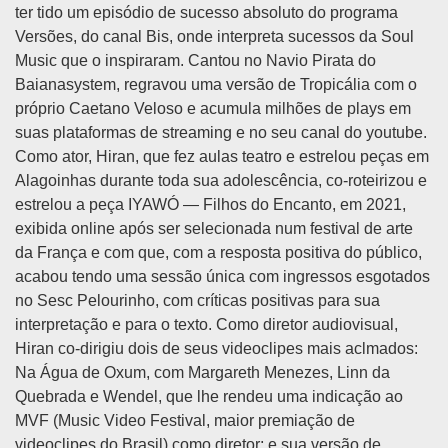
ter tido um episódio de sucesso absoluto do programa
Versões, do canal Bis, onde interpreta sucessos da Soul
Music que o inspiraram. Cantou no Navio Pirata do
Baianasystem, regravou uma versão de Tropicália com o
próprio Caetano Veloso e acumula milhões de plays em
suas plataformas de streaming e no seu canal do youtube.
Como ator, Hiran, que fez aulas teatro e estrelou peças em
Alagoinhas durante toda sua adolescência, co-roteirizou e
estrelou a peça IYAWÓ — Filhos do Encanto, em 2021,
exibida online após ser selecionada num festival de arte
da França e com que, com a resposta positiva do público,
acabou tendo uma sessão única com ingressos esgotados
no Sesc Pelourinho, com críticas positivas para sua
interpretação e para o texto. Como diretor audiovisual,
Hiran co-dirigiu dois de seus videoclipes mais aclmados:
Na Água de Oxum, com Margareth Menezes, Linn da
Quebrada e Wendel, que lhe rendeu uma indicação ao
MVF (Music Video Festival, maior premiação de
videoclipes do Brasil) como diretor; e sua versão de