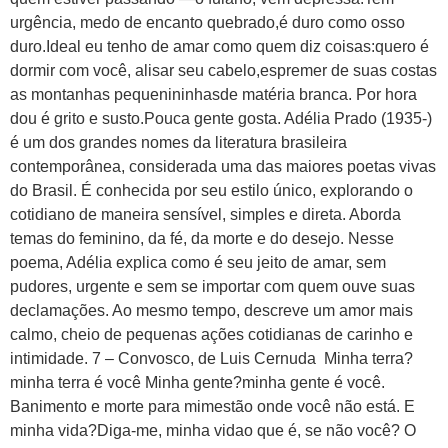
urgência, medo de encanto quebrado,é duro como osso
duro.Ideal eu tenho de amar como quem diz coisas:quero é
dormir com você, alisar seu cabelo,espremer de suas costas
as montanhas pequenininhasde matéria branca. Por hora
dou é grito e susto.Pouca gente gosta. Adélia Prado (1935-)
é um dos grandes nomes da literatura brasileira
contemporânea, considerada uma das maiores poetas vivas
do Brasil. É conhecida por seu estilo único, explorando o
cotidiano de maneira sensível, simples e direta. Aborda
temas do feminino, da fé, da morte e do desejo. Nesse
poema, Adélia explica como é seu jeito de amar, sem
pudores, urgente e sem se importar com quem ouve suas
declamações. Ao mesmo tempo, descreve um amor mais
calmo, cheio de pequenas ações cotidianas de carinho e
intimidade. 7 – Convosco, de Luis Cernuda Minha terra?
minha terra é você Minha gente?minha gente é você.
Banimento e morte para mimestão onde você não está. E
minha vida?Diga-me, minha vidao que é, se não você? O