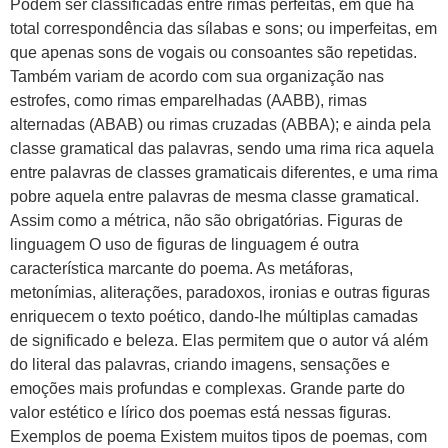
Podem ser classificadas entre rimas perfeitas, em que há
total correspondência das sílabas e sons; ou imperfeitas, em
que apenas sons de vogais ou consoantes são repetidas.
Também variam de acordo com sua organização nas
estrofes, como rimas emparelhadas (AABB), rimas
alternadas (ABAB) ou rimas cruzadas (ABBA); e ainda pela
classe gramatical das palavras, sendo uma rima rica aquela
entre palavras de classes gramaticais diferentes, e uma rima
pobre aquela entre palavras de mesma classe gramatical.
Assim como a métrica, não são obrigatórias. Figuras de
linguagem O uso de figuras de linguagem é outra
característica marcante do poema. As metáforas,
metonímias, aliterações, paradoxos, ironias e outras figuras
enriquecem o texto poético, dando-lhe múltiplas camadas
de significado e beleza. Elas permitem que o autor vá além
do literal das palavras, criando imagens, sensações e
emoções mais profundas e complexas. Grande parte do
valor estético e lírico dos poemas está nessas figuras.
Exemplos de poema Existem muitos tipos de poemas, com