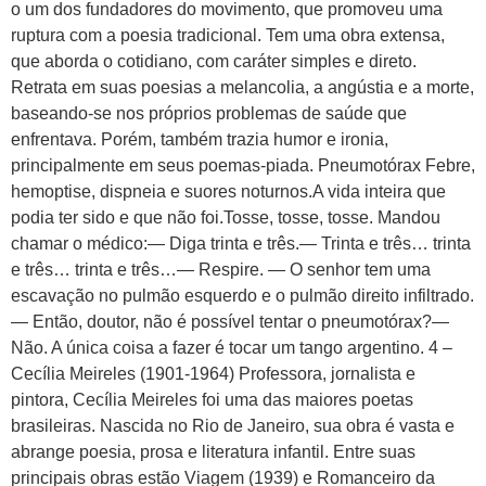
o um dos fundadores do movimento, que promoveu uma
ruptura com a poesia tradicional. Tem uma obra extensa,
que aborda o cotidiano, com caráter simples e direto.
Retrata em suas poesias a melancolia, a angústia e a morte,
baseando-se nos próprios problemas de saúde que
enfrentava. Porém, também trazia humor e ironia,
principalmente em seus poemas-piada. Pneumotórax Febre,
hemoptise, dispneia e suores noturnos.A vida inteira que
podia ter sido e que não foi.Tosse, tosse, tosse. Mandou
chamar o médico:— Diga trinta e três.— Trinta e três… trinta
e três… trinta e três…— Respire. — O senhor tem uma
escavação no pulmão esquerdo e o pulmão direito infiltrado.
— Então, doutor, não é possível tentar o pneumotórax?—
Não. A única coisa a fazer é tocar um tango argentino. 4 –
Cecília Meireles (1901-1964) Professora, jornalista e
pintora, Cecília Meireles foi uma das maiores poetas
brasileiras. Nascida no Rio de Janeiro, sua obra é vasta e
abrange poesia, prosa e literatura infantil. Entre suas
principais obras estão Viagem (1939) e Romanceiro da