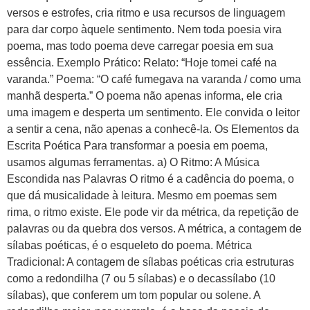
versos e estrofes, cria ritmo e usa recursos de linguagem
para dar corpo àquele sentimento. Nem toda poesia vira
poema, mas todo poema deve carregar poesia em sua
essência. Exemplo Prático: Relato: “Hoje tomei café na
varanda.” Poema: “O café fumegava na varanda / como uma
manhã desperta.” O poema não apenas informa, ele cria
uma imagem e desperta um sentimento. Ele convida o leitor
a sentir a cena, não apenas a conhecê-la. Os Elementos da
Escrita Poética Para transformar a poesia em poema,
usamos algumas ferramentas. a) O Ritmo: A Música
Escondida nas Palavras O ritmo é a cadência do poema, o
que dá musicalidade à leitura. Mesmo em poemas sem
rima, o ritmo existe. Ele pode vir da métrica, da repetição de
palavras ou da quebra dos versos. A métrica, a contagem de
sílabas poéticas, é o esqueleto do poema. Métrica
Tradicional: A contagem de sílabas poéticas cria estruturas
como a redondilha (7 ou 5 sílabas) e o decassílabo (10
sílabas), que conferem um tom popular ou solene. A