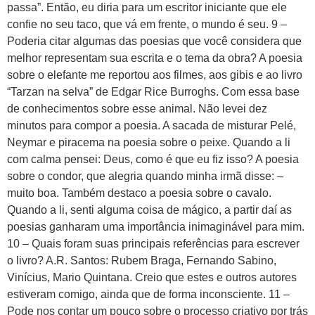
passa”. Então, eu diria para um escritor iniciante que ele
confie no seu taco, que vá em frente, o mundo é seu. 9 –
Poderia citar algumas das poesias que você considera que
melhor representam sua escrita e o tema da obra? A poesia
sobre o elefante me reportou aos filmes, aos gibis e ao livro
“Tarzan na selva” de Edgar Rice Burroghs. Com essa base
de conhecimentos sobre esse animal. Não levei dez
minutos para compor a poesia. A sacada de misturar Pelé,
Neymar e piracema na poesia sobre o peixe. Quando a li
com calma pensei: Deus, como é que eu fiz isso? A poesia
sobre o condor, que alegria quando minha irmã disse: –
muito boa. Também destaco a poesia sobre o cavalo.
Quando a li, senti alguma coisa de mágico, a partir daí as
poesias ganharam uma importância inimaginável para mim.
10 – Quais foram suas principais referências para escrever
o livro? A.R. Santos: Rubem Braga, Fernando Sabino,
Vinícius, Mario Quintana. Creio que estes e outros autores
estiveram comigo, ainda que de forma inconsciente. 11 –
Pode nos contar um pouco sobre o processo criativo por trás