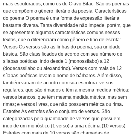
mais estruturados, como os de Olavo Bilac. São os poemas
que compõem o gênero literário da poesia. Características
do poema O poema é uma forma de expressão literária
bastante diversa. Tanta diversidade não impede, porém, que
se apresentem algumas características comuns nesses
textos, que o diferenciam como gênero e tipo de escrita:
Versos Os versos são as linhas do poema, sua unidade
básica. São classificados de acordo com seu número de
sílabas poéticas, indo desde 1 (monossílabo) a 12
(dodecassílabo ou alexandrino). Versos com mais de 12
sílabas poéticas levam o nome de bárbaros. Além disso,
também variam de acordo com sua estrutura: versos
regulares, que são rimados e têm a mesma medida métrica;
versos brancos, que têm mesma medida métrica, mas sem
rimas; e versos livres, que não possuem métrica ou rima.
Estrofes As estrofes são o conjunto de versos. São
categorizadas pela quantidade de versos que possuem,
indo de um monóstico (1 verso) a uma décima (10 versos).
Estrofes com mais de 10 versos são chamadas de