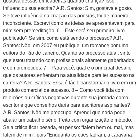
gostava dessas brincadeiras quando criança? Isso
influenciou sua escrita? A.R. Santos: Sim, gostava e gosto.
Se teve influência na criação das poesias, foi de maneira
inconsciente. Escrevi como as ideias se apresentavam para
mim sem premeditação. 6 – Este será seu primeiro livro
publicado? Se sim, como está sendo o processo? A.R.
Santos: Não, em 2007 eu publiquei um romance por uma
editora do Rio de Janeiro. Quanto ao processo atual, sinto
que estou tratando com profissionais altamente gabaritados
e comprometidos. 7 – Para você, qual é o principal desafio
que os autores enfrentam na atualidade para ter sucesso na
carreira? A.R. Santos: Essa é fácil: transformar o livro em um
produto comercial de sucesso. 8 – Como você lida com
rejeições ou críticas negativas durante sua jornada como
escritor e que conselhos daria para escritores aspirantes?
A.R. Santos: Não me preocupo. Aprendi que nada pode
abalar um trabalho sério. Feito com organização e método.
Se a crítica ficar pesada, eu penso: “falem bem ou mal, mas
falem de mim”, pois “Enquanto os cães ladram, a caravana