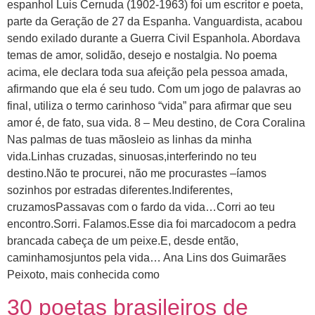
espanhol Luis Cernuda (1902-1963) foi um escritor e poeta,
parte da Geração de 27 da Espanha. Vanguardista, acabou
sendo exilado durante a Guerra Civil Espanhola. Abordava
temas de amor, solidão, desejo e nostalgia. No poema
acima, ele declara toda sua afeição pela pessoa amada,
afirmando que ela é seu tudo. Com um jogo de palavras ao
final, utiliza o termo carinhoso “vida” para afirmar que seu
amor é, de fato, sua vida. 8 – Meu destino, de Cora Coralina
Nas palmas de tuas mãosleio as linhas da minha
vida.Linhas cruzadas, sinuosas,interferindo no teu
destino.Não te procurei, não me procurastes –íamos
sozinhos por estradas diferentes.Indiferentes,
cruzamosPassavas com o fardo da vida…Corri ao teu
encontro.Sorri. Falamos.Esse dia foi marcadocom a pedra
brancada cabeça de um peixe.E, desde então,
caminhamosjuntos pela vida… Ana Lins dos Guimarães
Peixoto, mais conhecida como
30 poetas brasileiros de