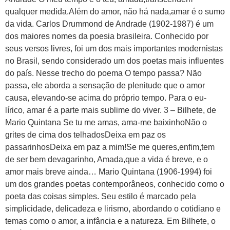
qualquer medida.Além do amor, não há nada,amar é o sumo
da vida. Carlos Drummond de Andrade (1902-1987) é um
dos maiores nomes da poesia brasileira. Conhecido por
seus versos livres, foi um dos mais importantes modernistas
no Brasil, sendo considerado um dos poetas mais influentes
do país. Nesse trecho do poema O tempo passa? Não
passa, ele aborda a sensação de plenitude que o amor
causa, elevando-se acima do próprio tempo. Para o eu-
lírico, amar é a parte mais sublime do viver. 3 – Bilhete, de
Mario Quintana Se tu me amas, ama-me baixinhoNão o
grites de cima dos telhadosDeixa em paz os
passarinhosDeixa em paz a mim!Se me queres,enfim,tem
de ser bem devagarinho, Amada,que a vida é breve, e o
amor mais breve ainda… Mario Quintana (1906-1994) foi
um dos grandes poetas contemporâneos, conhecido como o
poeta das coisas simples. Seu estilo é marcado pela
simplicidade, delicadeza e lirismo, abordando o cotidiano e
temas como o amor, a infância e a natureza. Em Bilhete, o