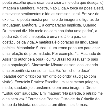
poeta escolhe quais usar para criar a melodia que deseja. c)
Imagem e Metáfora: Mostre, Não Diga A força da poesia está
em evocar sentimentos e ideias sem ser literal. Em vez de
explicar, o poeta mostra por meio de imagens e figuras de
linguagem. Metáfora: É a comparação implícita. Quando
Drummond diz “No meio do caminho tinha uma pedra”, a
pedra não é só um objeto, é uma metáfora para os
obstáculos da vida. A metáfora é o coração da linguagem
poética. Metonímia: Substitui um termo por outro para criar
uma relação de proximidade. Por exemplo: “Li Machado de
Assis” (o autor pela obra), ou “O Brasil foi às ruas” (o país
pela população). Sinestesia: Mistura os sentidos, criando
uma experiência sensorial rica. Ex: “um cheiro doce”
(paladar com olfato) ou “um grito colorido” (audição com
visão). Exercício Prático: Escolha um sentimento (alegria,
medo, saudade) e transforme-o em uma imagem. Direto:
“Estou com saudade.” Em imagem: “Na parede, o retrato me
olha sem voz.” Formas de Poema: O Molde da Criação Ao
longo da história, poetas criaram diferentes formas.