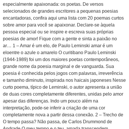
especialmente apaixonada: os poetas. De versos
selecionados de grandes escritores a pequenas poesias
encantadoras, confira aqui uma lista com 20 poemas curtos
sobre amor para você se apaixonar. Declare-se àquela
pessoa especial ou se inspire e escreva suas próprias
poesias de amor! Fique com a gente e sinta a paixão no
ar… 1 – Amar é um elo, de Paulo Leminski amar é um
eloentre o azule o amarelo O curitibano Paulo Leminski
(1944-1989) foi um dos maiores poetas contemporâneos,
grande nome da poesia marginal e de vanguarda. Sua
poesia é conhecida pelos jogos com palavras, irreverência
e tamanho diminuto, inspirada nos haicais japoneses Nesse
curto poema, típico de Leminski, o autor apresenta a união
de duas cores completamente diferentes, unidas pelo amor
apesar das diferenças. Indo um pouco além na
interpretação, pode-se inferir a criação de uma cor
completamente nova a partir dessa conexão. 2 – Trecho de
O tempo passa? Não passa, de Carlos Drummond de
Andrade O meu tempo e o teu, amada,transcendem