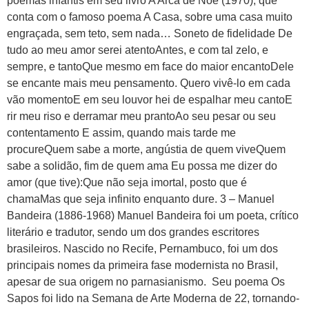
poemas infantis em seu livro A Arca de Noé (1970), que
conta com o famoso poema A Casa, sobre uma casa muito
engraçada, sem teto, sem nada… Soneto de fidelidade De
tudo ao meu amor serei atentoAntes, e com tal zelo, e
sempre, e tantoQue mesmo em face do maior encantoDele
se encante mais meu pensamento. Quero vivê-lo em cada
vão momentoE em seu louvor hei de espalhar meu cantoE
rir meu riso e derramar meu prantoAo seu pesar ou seu
contentamento E assim, quando mais tarde me
procureQuem sabe a morte, angústia de quem viveQuem
sabe a solidão, fim de quem ama Eu possa me dizer do
amor (que tive):Que não seja imortal, posto que é
chamaMas que seja infinito enquanto dure. 3 – Manuel
Bandeira (1886-1968) Manuel Bandeira foi um poeta, crítico
literário e tradutor, sendo um dos grandes escritores
brasileiros. Nascido no Recife, Pernambuco, foi um dos
principais nomes da primeira fase modernista no Brasil,
apesar de sua origem no parnasianismo. Seu poema Os
Sapos foi lido na Semana de Arte Moderna de 22, tornando-