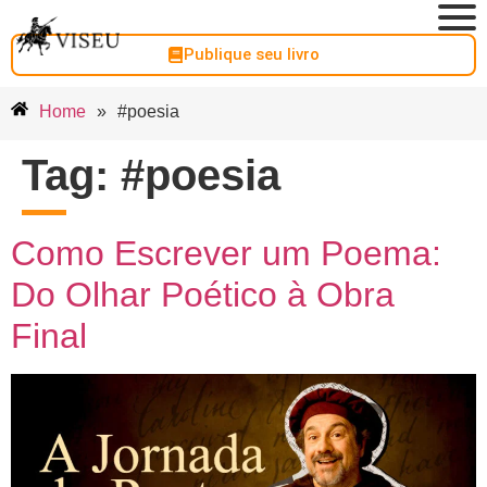
Publique seu livro
Home
»
#poesia
Tag:
#poesia
Como Escrever um Poema:
Do Olhar Poético à Obra
Final