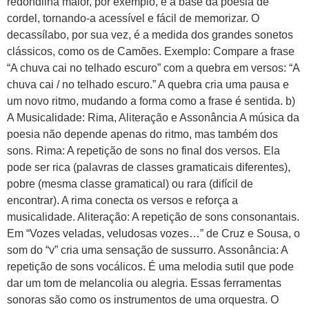
redondilha maior, por exemplo, é a base da poesia de
cordel, tornando-a acessível e fácil de memorizar. O
decassílabo, por sua vez, é a medida dos grandes sonetos
clássicos, como os de Camões. Exemplo: Compare a frase
“A chuva cai no telhado escuro” com a quebra em versos: “A
chuva cai / no telhado escuro.” A quebra cria uma pausa e
um novo ritmo, mudando a forma como a frase é sentida. b)
A Musicalidade: Rima, Aliteração e Assonância A música da
poesia não depende apenas do ritmo, mas também dos
sons. Rima: A repetição de sons no final dos versos. Ela
pode ser rica (palavras de classes gramaticais diferentes),
pobre (mesma classe gramatical) ou rara (difícil de
encontrar). A rima conecta os versos e reforça a
musicalidade. Aliteração: A repetição de sons consonantais.
Em “Vozes veladas, veludosas vozes…” de Cruz e Sousa, o
som do “v” cria uma sensação de sussurro. Assonância: A
repetição de sons vocálicos. É uma melodia sutil que pode
dar um tom de melancolia ou alegria. Essas ferramentas
sonoras são como os instrumentos de uma orquestra. O