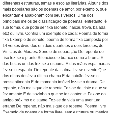
diferentes estruturas, temas e escolas literárias. Alguns dos
mais populares são os poemas de amor, por exemplo, que
encantam e apaixonam com seus versos. Uma dos
principais meios de classificação de poemas, entretanto, é
sua forma, que pode ser fixa (soneto, haicai, trova, balada
etc) ou livre. Confira um exemplo de cada: Poema de forma
fixa Exemplo de soneto, poema de forma fixa composto por
14 versos divididos em dois quartetos e dois tercetos, de
Vinicius de Moraes: Soneto de separação De repente do
riso fez-se o pranto Silencioso e branco como a bruma E
das bocas unidas fez-se a espuma E das mãos espalmadas
fez-se o espanto. De repente da calma fez-se o vento Que
dos olhos desfez a última chama E da paixão fez-se o
pressentimento E do momento imóvel fez-se o drama. De
repente, não mais que de repente Fez-se de triste o que se
fez amante E de sozinho o que se fez contente. Fez-se do
amigo próximo o distante Fez-se da vida uma aventura
errante De repente, não mais que de repente. Poema livre
Exemplo de poema de forma livre, sem estrutura ou métrica