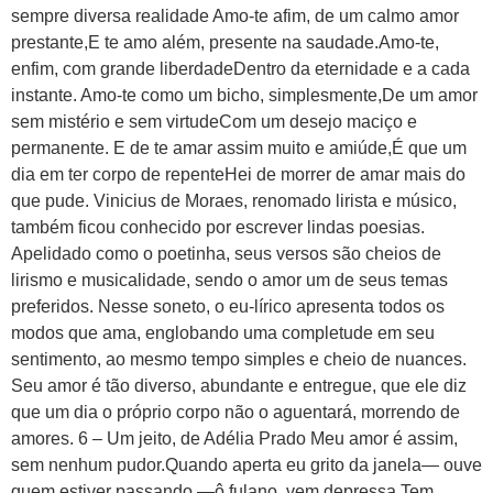
sempre diversa realidade Amo-te afim, de um calmo amor
prestante,E te amo além, presente na saudade.Amo-te,
enfim, com grande liberdadeDentro da eternidade e a cada
instante. Amo-te como um bicho, simplesmente,De um amor
sem mistério e sem virtudeCom um desejo maciço e
permanente. E de te amar assim muito e amiúde,É que um
dia em ter corpo de repenteHei de morrer de amar mais do
que pude. Vinicius de Moraes, renomado lirista e músico,
também ficou conhecido por escrever lindas poesias.
Apelidado como o poetinha, seus versos são cheios de
lirismo e musicalidade, sendo o amor um de seus temas
preferidos. Nesse soneto, o eu-lírico apresenta todos os
modos que ama, englobando uma completude em seu
sentimento, ao mesmo tempo simples e cheio de nuances.
Seu amor é tão diverso, abundante e entregue, que ele diz
que um dia o próprio corpo não o aguentará, morrendo de
amores. 6 – Um jeito, de Adélia Prado Meu amor é assim,
sem nenhum pudor.Quando aperta eu grito da janela— ouve
quem estiver passando —ô fulano, vem depressa.Tem