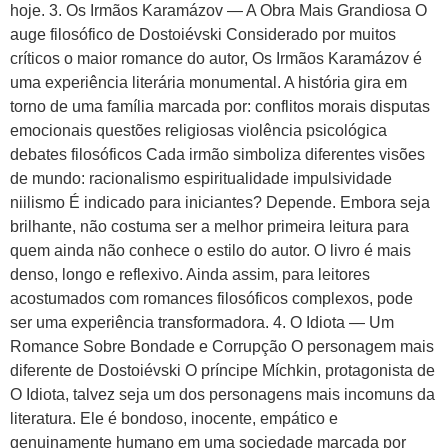
hoje. 3. Os Irmãos Karamázov — A Obra Mais Grandiosa O
auge filosófico de Dostoiévski Considerado por muitos
críticos o maior romance do autor, Os Irmãos Karamázov é
uma experiência literária monumental. A história gira em
torno de uma família marcada por: conflitos morais disputas
emocionais questões religiosas violência psicológica
debates filosóficos Cada irmão simboliza diferentes visões
de mundo: racionalismo espiritualidade impulsividade
niilismo É indicado para iniciantes? Depende. Embora seja
brilhante, não costuma ser a melhor primeira leitura para
quem ainda não conhece o estilo do autor. O livro é mais
denso, longo e reflexivo. Ainda assim, para leitores
acostumados com romances filosóficos complexos, pode
ser uma experiência transformadora. 4. O Idiota — Um
Romance Sobre Bondade e Corrupção O personagem mais
diferente de Dostoiévski O príncipe Míchkin, protagonista de
O Idiota, talvez seja um dos personagens mais incomuns da
literatura. Ele é bondoso, inocente, empático e
genuinamente humano em uma sociedade marcada por