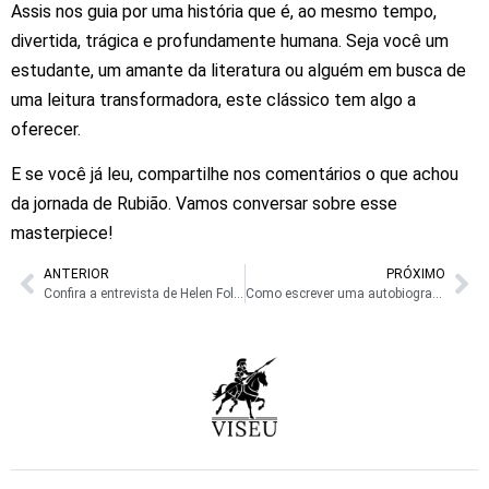
Assis
nos
guia
por
uma
história
que
é,
ao
mesmo
tempo,
divertida,
trágica
e
profundamente
humana.
Seja
você
um
estudante,
um
amante
da
literatura
ou
alguém
em
busca
de
uma
leitura
transformadora,
este
clássico
tem
algo
a
oferecer.
E
se
você
já
leu,
compartilhe
nos
comentários
o
que
achou
da
jornada
de
Rubião.
Vamos
conversar
sobre
esse
masterpiece!
ANTERIOR
PRÓXIMO
Confira a entrevista de Helen Folen, autora do livro “Uma faculdade chamada vida”
Como escrever uma autobiografia [GUIA COMPLETO]