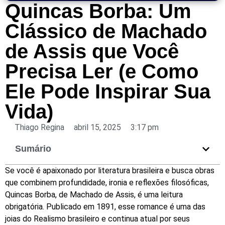
Quincas Borba: Um
Clássico de Machado
de Assis que Você
Precisa Ler (e Como
Ele Pode Inspirar Sua
Vida)
Thiago Regina
abril 15, 2025
3:17 pm
Sumário
Se
você
é
apaixonado
por
literatura
brasileira
e
busca
obras
que
combinem
profundidade,
ironia
e
reflexões
filosóficas,
Quincas
Borba,
de
Machado
de
Assis,
é
uma
leitura
obrigatória.
Publicado
em
1891,
esse
romance
é
uma
das
joias
do
Realismo
brasileiro
e
continua
atual
por
seus