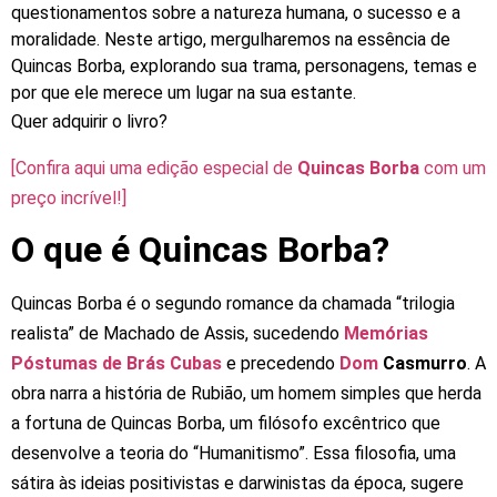
questionamentos
sobre
a
natureza
humana,
o
sucesso
e
a
moralidade.
Neste
artigo,
mergulharemos
na
essência
de
Quincas
Borba,
explorando
sua
trama,
personagens,
temas
e
por
que
ele
merece
um
lugar
na
sua
estante.
Quer
adquirir
o
livro?
[Confira
aqui
uma
edição
especial
de
Quincas Borba
com
um
preço
incrível!]
O que é
Quincas Borba
?
Quincas
Borba
é
o
segundo
romance
da
chamada
“trilogia
realista”
de
Machado
de
Assis,
sucedendo
Memórias
Póstumas de Brás Cubas
e
precedendo
Dom
Casmurro
.
A
obra
narra
a
história
de
Rubião,
um
homem
simples
que
herda
a
fortuna
de
Quincas
Borba,
um
filósofo
excêntrico
que
desenvolve
a
teoria
do
“Humanitismo”.
Essa
filosofia,
uma
sátira
às
ideias
positivistas
e
darwinistas
da
época,
sugere