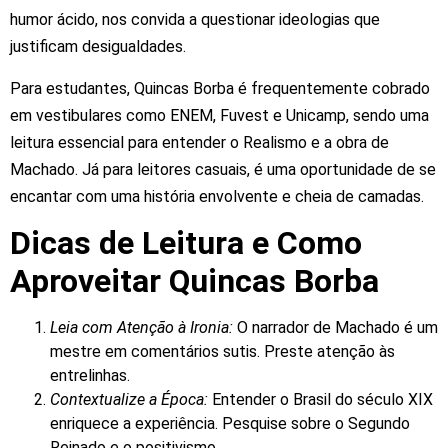
humor
ácido,
nos
convida
a
questionar
ideologias
que
justificam
desigualdades.
Para
estudantes,
Quincas
Borba
é
frequentemente
cobrado
em
vestibulares
como
ENEM,
Fuvest
e
Unicamp,
sendo
uma
leitura
essencial
para
entender
o
Realismo
e
a
obra
de
Machado.
Já
para
leitores
casuais,
é
uma
oportunidade
de
se
encantar
com
uma
história
envolvente
e
cheia
de
camadas.
Dicas de Leitura e Como
Aproveitar Quincas Borba
Leia
com
Atenção
à
Ironia:
O
narrador
de
Machado
é
um
mestre
em
comentários
sutis.
Preste
atenção
às
entrelinhas.
Contextualize
a
Época:
Entender
o
Brasil
do
século
XIX
enriquece
a
experiência.
Pesquise
sobre
o
Segundo
Reinado
e
o
positivismo.