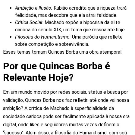
Ambição
e
Ilusão:
Rubião
acredita
que
a
riqueza
trará
felicidade,
mas
descobre
que
ela
atrai
falsidade.
Crítica
Social:
Machado
expõe
a
hipocrisia
da
elite
carioca
do
século
XIX,
um
tema
que
ressoa
até
hoje.
Filosofia
do
Humanitismo:
Uma
paródia
que
reflete
sobre
competição
e
sobrevivência.
Esses
temas
tornam
Quincas
Borba
uma
obra
atemporal.
Por que Quincas Borba é
Relevante Hoje?
Em
um
mundo
movido
por
redes
sociais,
status
e
busca
por
validação,
Quincas
Borba
nos
faz
refletir:
até
onde
vai
nossa
ambição?
A
crítica
de
Machado
à
superficialidade
da
sociedade
carioca
pode
ser
facilmente
aplicada
à
nossa
era
digital,
onde
likes
e
seguidores
muitas
vezes
definem
o
“sucesso”.
Além
disso,
a
filosofia
do
Humanitismo,
com
seu