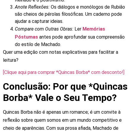
Anote
Reflexões:
Os
diálogos
e
monólogos
de
Rubião
são
cheios
de
pérolas
filosóficas.
Um
caderno
pode
ajudar
a
capturar
ideias.
Compare
com
Outras
Obras:
Ler
Memórias
Póstumas
antes
pode
aprofundar
sua
compreensão
do
estilo
de
Machado.
Quer
uma
edição
com
notas
explicativas
para
facilitar
a
leitura?
[Clique
aqui
para
comprar
*Quincas
Borba*
com
desconto!]
Conclusão: Por que *Quincas
Borba* Vale o Seu Tempo?
Quincas
Borba
não
é
apenas
um
romance;
é
um
convite
à
reflexão
sobre
quem
somos
em
um
mundo
competitivo
e
cheio
de
aparências.
Com
sua
prosa
afiada,
Machado
de