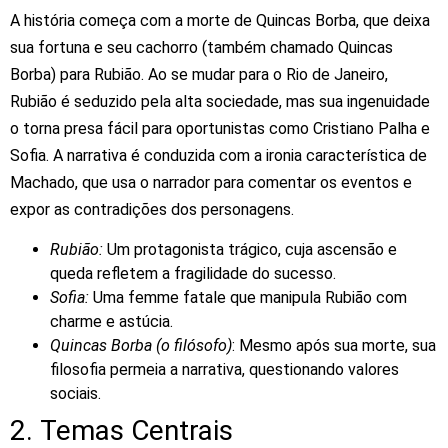
A
história
começa
com
a
morte
de
Quincas
Borba,
que
deixa
sua
fortuna
e
seu
cachorro
(também
chamado
Quincas
Borba)
para
Rubião.
Ao
se
mudar
para
o
Rio
de
Janeiro,
Rubião
é
seduzido
pela
alta
sociedade,
mas
sua
ingenuidade
o
torna
presa
fácil
para
oportunistas
como
Cristiano
Palha
e
Sofia.
A
narrativa
é
conduzida
com
a
ironia
característica
de
Machado,
que
usa
o
narrador
para
comentar
os
eventos
e
expor
as
contradições
dos
personagens.
Rubião:
Um
protagonista
trágico,
cuja
ascensão
e
queda
refletem
a
fragilidade
do
sucesso.
Sofia:
Uma
femme
fatale
que
manipula
Rubião
com
charme
e
astúcia.
Quincas
Borba
(o
filósofo)
:
Mesmo
após
sua
morte,
sua
filosofia
permeia
a
narrativa,
questionando
valores
sociais.
2.
Temas
Centrais