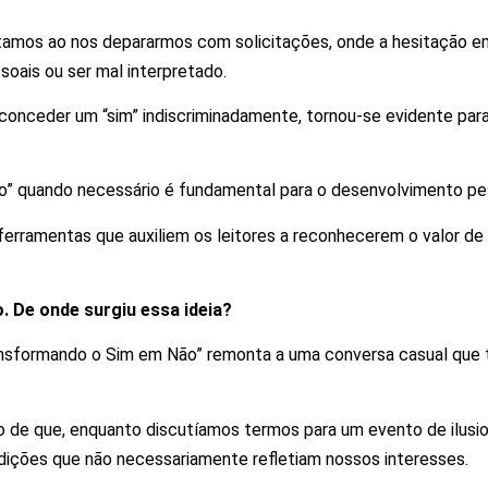
tamos ao nos depararmos com solicitações, onde a hesitação em 
ssoais ou ser mal interpretado.
 conceder um “sim” indiscriminadamente, tornou-se evidente par
ão” quando necessário é fundamental para o desenvolvimento pe
 ferramentas que auxiliem os leitores a reconhecerem o valor de
. De onde surgiu essa ideia?
ansformando o Sim em Não” remonta a uma conversa casual que 
ção de que, enquanto discutíamos termos para um evento de ilu
dições que não necessariamente refletiam nossos interesses.