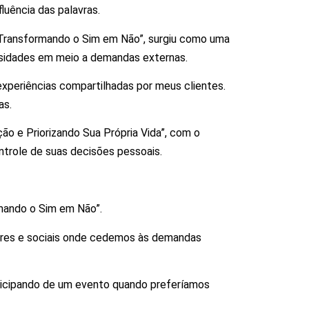
luência das palavras.
o “Transformando o Sim em Não”, surgiu como uma
essidades em meio a demandas externas.
experiências compartilhadas por meus clientes.
as.
o e Priorizando Sua Própria Vida”, com o
ntrole de suas decisões pessoais.
rmando o Sim em Não”.
iares e sociais onde cedemos às demandas
ticipando de um evento quando preferíamos