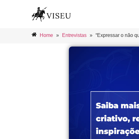
Home
»
Entrevistas
»
“Expressar o não qu