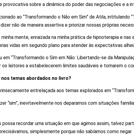
e provocativa sobre a dinâmica do poder das negociações e a inf
elacionado ao “Transformando o Não em Sim” de Atila, intituland
dizer não de maneira assertiva e priorizar nossas próprias nec
 minha mente, enraizada na minha prática de hipnoterapia e nas 
prias vidas em segundo plano para atender às expectativas alhei
ou em “Transformando o Sim em Não: Libertando-se da Manipulaçã
r os leitores a estabelecerem limites saudáveis e tomarem o co
e nos temas abordados no livro?
ntrinsecamente entrelaçada aos temas explorados em “Transfo
zer “sim”, inevitavelmente nos deparamos com situações famil
 possa recordar uma situação em que agimos assim, talvez par
e precisávamos, simplesmente porque não sabíamos como negar.