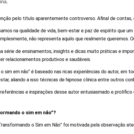
ina.
enção pelo título aparentemente controverso. Afinal de contas
amos na qualidade de vida, bem-estar e paz de espírito que um n
simplesmente, não representa aquilo que realmente queremos. Ou 
a série de ensinamentos, insights e dicas muito práticas e impo
er relacionamentos produtivos e saudáveis.
o sim em não” é baseado nas ricas experiências do autor, em t
star, aliando a isso técnicas de hipnose clínica entre outros co
referências e inspirações desse autor entusiasmado e prolífico
nsformando o sim em não”?
“Transformando o Sim em Não” foi motivada pela observação at