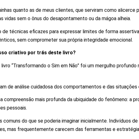
inhas quanto as de meus clientes, que serviram como alicerce pa
prias vidas sem o ônus do desapontamento ou da mágoa alheia.
 de técnicas eficazes para expressar limites de forma assertiva
ênticos, sem comprometer sua própria integridade emocional.
o criativo por trás deste livro?
o livro “Transformando o Sim em Não” foi um mergulho profundo n
ram de análise cuidadosa dos comportamentos e das situações qu
uma compreensão mais profunda da ubiquidade do fenômeno: a p
es pessoais.
s comuns do que se poderia imaginar inicialmente. Indivíduos d
es, mas frequentemente carecem das ferramentas e estratégias