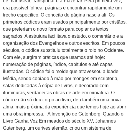
de manusear, transportar e armazenar. Pela primeira vez,
era possível folhear páginas e encontrar rapidamente um
trecho específico. O conceito de página nascia ali. Os
primeiros códices eram usados principalmente por cristãos,
que preferiam o novo formato para copiar os textos
sagrados. A estrutura facilitava o estudo, o comentário e a
organização dos Evangelhos e outros escritos. Em poucos
séculos, o códice substituiu totalmente o rolo no Ocidente.
Com ele, surgiram práticas que usamos até hoje:
numeração de páginas, índice, capítulos e até capas
ilustradas. O códice foi o molde que atravessou a Idade
Média, sendo copiado à mão por monges em scriptoria,
salas dedicadas à cópia de livros, e decorado com
iluminuras, verdadeiras obras de arte em miniatura. O
códice não só deu corpo ao livro, deu também uma nova
alma, mais próxima da experiência que temos hoje ao abrir
uma obra impressa. A Invenção de Gutenberg: Quando o
Livro Ganha Voz Em meados do século XV, Johannes
Gutenberg, um ourives alemão, criou um sistema de